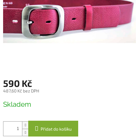
590 Kč
487,60 Kč bez DPH
Měrná
Skladem
cena:
Přidat do košíku