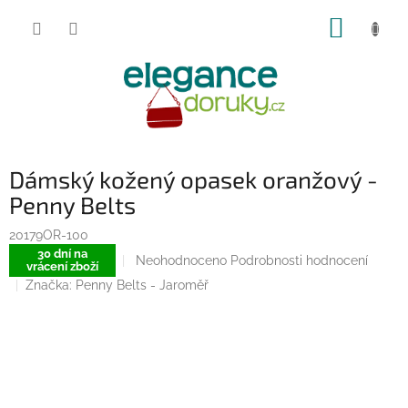
Přejít
NÁKUP
na
obsah
KOŠÍK
Dámský kožený opasek oranžový -
Penny Belts
20179OR-100
30 dní na
Průměrné
Neohodnoceno
Podrobnosti hodnocení
vrácení zboží
hodnocení
Značka:
Penny Belts - Jaroměř
produktu
je
0,0
z
5
hvězdiček.