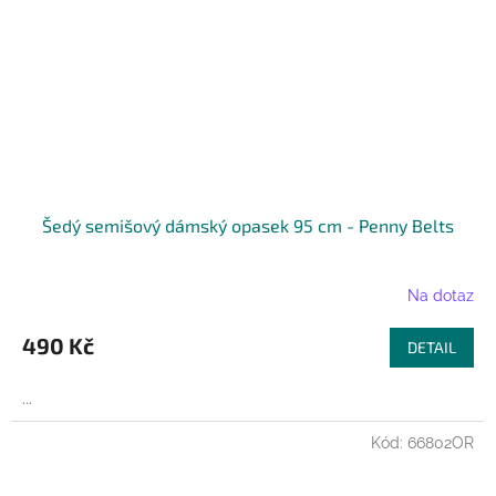
Šedý semišový dámský opasek 95 cm - Penny Belts
Na dotaz
490 Kč
DETAIL
...
Kód:
66802OR