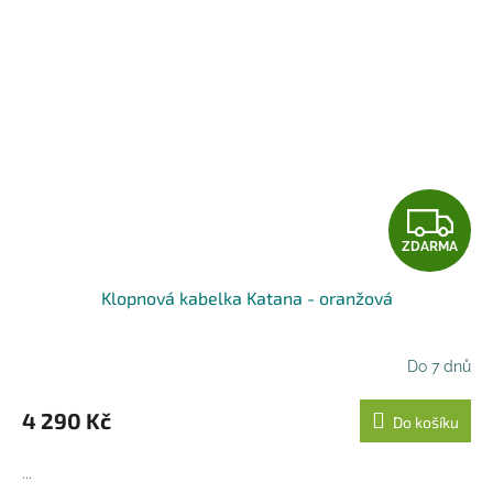
Z
ZDARMA
D
Klopnová kabelka Katana - oranžová
A
R
Do 7 dnů
M
4 290 Kč
Do košíku
A
...