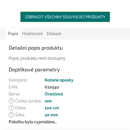
ZOBRAZIT VŠECHNY SOUVISEJÍCÍ PRODUKTY
Popis
Hodnocení
Diskuze
Detailní popis produktu
Popis produktu není dostupný
Doplňkové parametry
Kategorie
:
Kožené opasky
EAN
:
61054u
Barva
:
Oranžová
?
Česká výroba
:
ano
?
Délka
:
100 cm
?
Šířka
:
20 mm
Položka byla vyprodána…