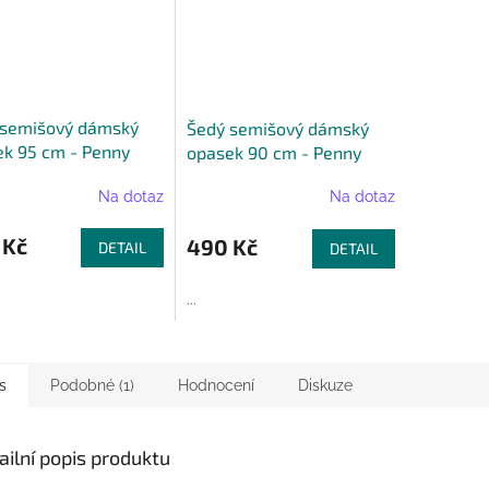
 semišový dámský
Šedý semišový dámský
k 95 cm - Penny
opasek 90 cm - Penny
Belts
Na dotaz
Na dotaz
 Kč
490 Kč
DETAIL
DETAIL
...
s
Podobné (1)
Hodnocení
Diskuze
ailní popis produktu