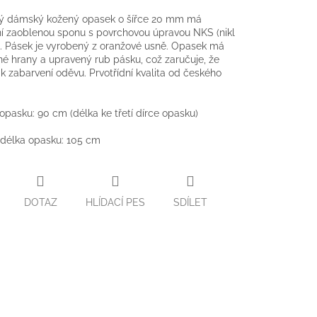
ý dámský kožený opasek o šířce 20 mm má
í zaoblenou sponu s povrchovou úpravou NKS (nikl
). Pásek je vyrobený z oranžové usně. Opasek má
é hrany a upravený rub pásku, což zaručuje, že
k zabarvení oděvu. Prvotřídní kvalita od českého
 opasku: 90 cm (délka ke třetí dírce opasku)
 délka opasku: 105 cm
DOTAZ
HLÍDACÍ PES
SDÍLET