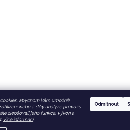
cookies, abychom Vám umožnili
Odmítnout
S
ohlížení webu a díky analýze provozu
Facebook
Věrnostní slevy
le zlepšovali jeho funkce, výkon a
t.
Více informací