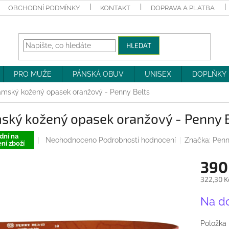
OBCHODNÍ PODMÍNKY
KONTAKT
DOPRAVA A PLATBA
HLEDAT
PRO MUŽE
PÁNSKÁ OBUV
UNISEX
DOPLŇKY
mský kožený opasek oranžový - Penny Belts
ský kožený opasek oranžový - Penny 
dní na
Průměrné
Neohodnoceno
Podrobnosti hodnocení
Značka:
Penn
ní zboží
hodnocení
produktu
390
je
0,0
322,30 K
z
Měrná
5
Na d
cena:
hvězdiček.
Položka