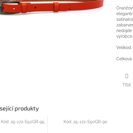
Oranžov
elegantn
satinato
zabarven
nedojde 
výrobce.
Velikost
Celková
TISK
sející produkty
Kód:
25-172-S50GR-95
Kód:
25-172-S50GR-90