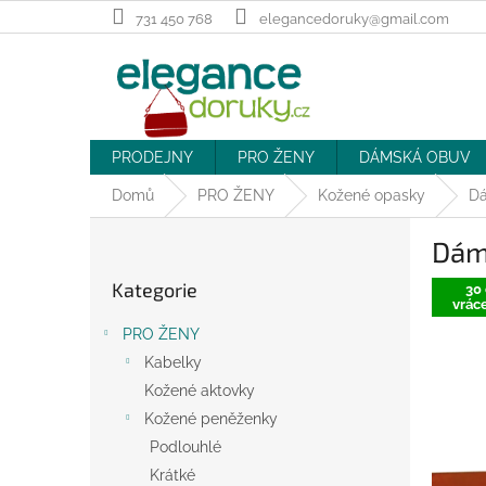
Přejít
731 450 768
elegancedoruky@gmail.com
na
obsah
PRODEJNY
PRO ŽENY
DÁMSKÁ OBUV
Domů
PRO ŽENY
Kožené opasky
Dá
P
Dám
o
Přeskočit
s
Kategorie
kategorie
30 
t
vráce
r
PRO ŽENY
a
Kabelky
n
Kožené aktovky
n
í
Kožené peněženky
p
Podlouhlé
a
Krátké