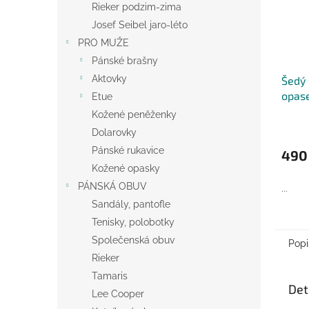
Rieker podzim-zima
Josef Seibel jaro-léto
PRO MUŽE
Pánské brašny
Aktovky
Šedý
opase
Etue
Belts
Kožené peněženky
Dolarovky
Pánské rukavice
490
Kožené opasky
PÁNSKÁ OBUV
...
Sandály, pantofle
Tenisky, polobotky
Společenská obuv
Popi
Rieker
Tamaris
Det
Lee Cooper