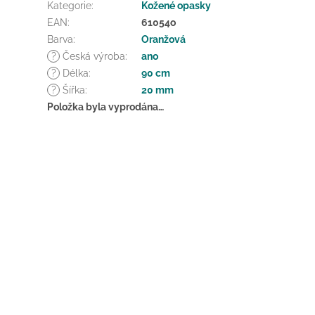
Kategorie
:
Kožené opasky
EAN
:
61054o
Barva
:
Oranžová
?
Česká výroba
:
ano
?
Délka
:
90 cm
?
Šířka
:
20 mm
Položka byla vyprodána…