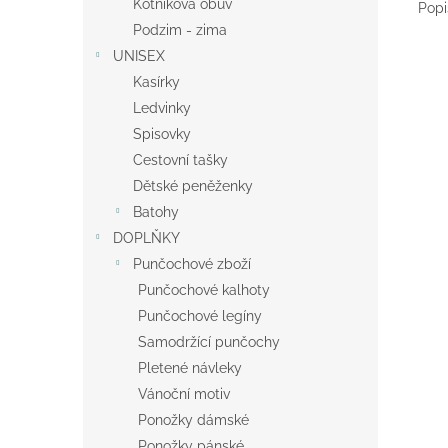
Kotníková obuv
Popi
Podzim - zima
UNISEX
Kasírky
Ledvinky
Spisovky
Cestovní tašky
Dětské peněženky
Batohy
DOPLŇKY
Punčochové zboží
Punčochové kalhoty
Punčochové legíny
Samodržící punčochy
Pletené návleky
Vánoční motiv
Ponožky dámské
Ponožky pánské