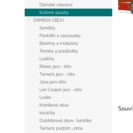
n
Dámské rukavice
e
Kožené opasky
l
DÁMSKÁ OBUV
Sandály
Pantofle a nazouváky
Baleríny a mokasíny
Tenisky a polobotky
Lodičky
Rieker jaro - léto
Tamaris jaro - léto
Jana jaro-léto
Lee Cooper jaro - léto
Looke
Kotníková obuv
Souvi
kozačky
Outddorová obuv- turistika
Tamaris podzim -zima