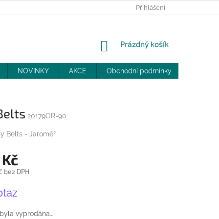
PRODEJNY
SLEVY
MOJE OBJEDNÁVKA
Přihlášení
NÁKUPNÍ
Prázdný košík
KOŠÍK
NOVINKY
AKCE
Obchodní podmínky
DOPRAV
Belts
20179OR-90
y Belts - Jaroměř
 Kč
č bez DPH
otaz
 byla vyprodána…