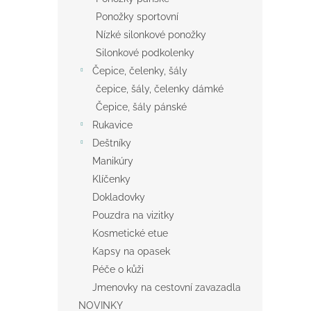
Ponožky sportovní
Nízké silonkové ponožky
Silonkové podkolenky
Čepice, čelenky, šály
čepice, šály, čelenky dámké
Čepice, šály pánské
Rukavice
Deštníky
Manikúry
Klíčenky
Dokladovky
Pouzdra na vizitky
Kosmetické etue
Kapsy na opasek
Péče o kůži
Jmenovky na cestovní zavazadla
NOVINKY