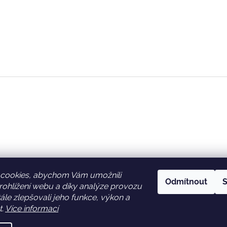
cookies, abychom Vám umožnili
Odmítnout
S
ohlížení webu a díky analýze provozu
Facebook
Věrnostní slevy
le zlepšovali jeho funkce, výkon a
t.
Více informací