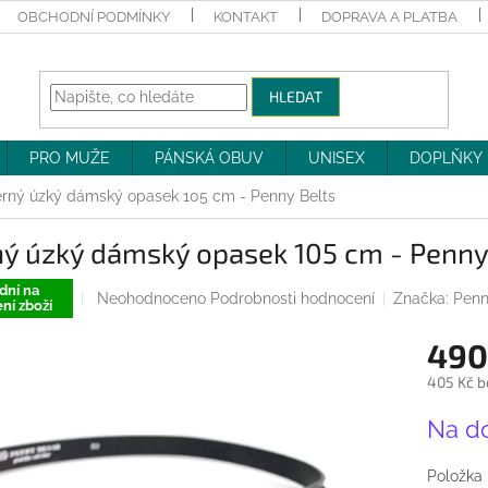
OBCHODNÍ PODMÍNKY
KONTAKT
DOPRAVA A PLATBA
HLEDAT
PRO MUŽE
PÁNSKÁ OBUV
UNISEX
DOPLŇKY
rný úzký dámský opasek 105 cm - Penny Belts
ný úzký dámský opasek 105 cm - Penny
dní na
Průměrné
Neohodnoceno
Podrobnosti hodnocení
Značka:
Penn
ní zboží
hodnocení
produktu
490
je
0,0
405 Kč b
z
Měrná
5
Na d
cena:
hvězdiček.
Položka