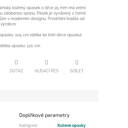
ámský kožený opasek o šířce 25 mm má velmi
u zdobenou sponu. Pásek je vyrobený z černé
ůže v moderním designu. Prvotřídní kvalita od
 výrobce.
 opasku: 105 cm (délka ke třetí dírce opasku)
délka opasku: 120 cm
DOTAZ
HLÍDACÍ PES
SDÍLET
Doplňkové parametry
Kategorie
:
Kožené opasky