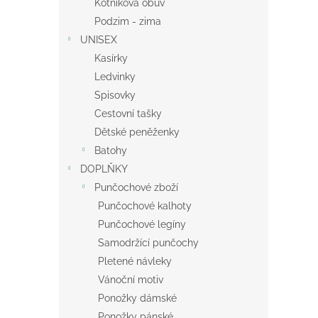
Kotníková obuv
Podzim - zima
UNISEX
Kasírky
Ledvinky
Spisovky
Cestovní tašky
Dětské peněženky
Batohy
DOPLŇKY
Punčochové zboží
Punčochové kalhoty
Punčochové legíny
Samodržící punčochy
Pletené návleky
Vánoční motiv
Ponožky dámské
Ponožky pánské