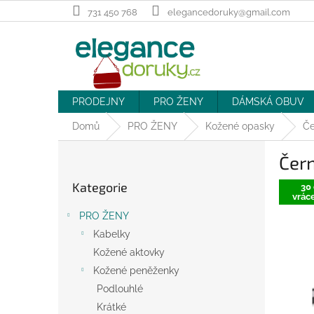
Přejít
731 450 768
elegancedoruky@gmail.com
na
obsah
PRODEJNY
PRO ŽENY
DÁMSKÁ OBUV
Domů
PRO ŽENY
Kožené opasky
Če
P
Čer
o
Přeskočit
s
Kategorie
kategorie
30 
t
vráce
r
PRO ŽENY
a
Kabelky
n
Kožené aktovky
n
í
Kožené peněženky
p
Podlouhlé
a
Krátké