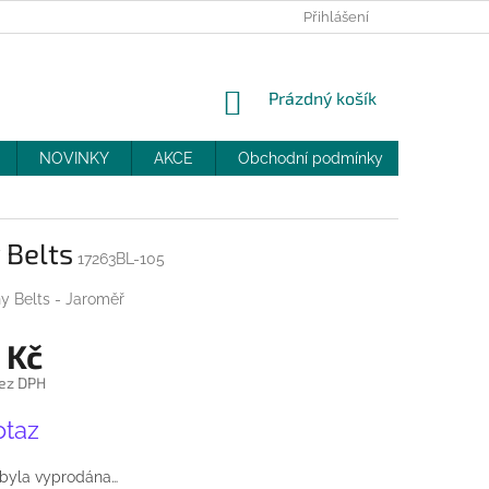
PRODEJNY
SLEVY
MOJE OBJEDNÁVKA
Přihlášení
NÁKUPNÍ
Prázdný košík
KOŠÍK
NOVINKY
AKCE
Obchodní podmínky
DOPRAV
 Belts
17263BL-105
y Belts - Jaroměř
 Kč
ez DPH
otaz
 byla vyprodána…