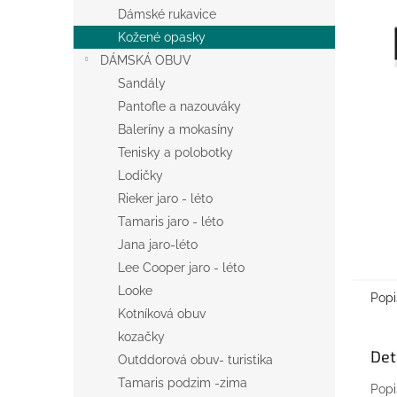
n
Dámské rukavice
e
Kožené opasky
l
DÁMSKÁ OBUV
Sandály
Pantofle a nazouváky
Baleríny a mokasíny
Tenisky a polobotky
Lodičky
Rieker jaro - léto
Tamaris jaro - léto
Jana jaro-léto
Lee Cooper jaro - léto
Looke
Popi
Kotníková obuv
kozačky
Det
Outddorová obuv- turistika
Tamaris podzim -zima
Popi