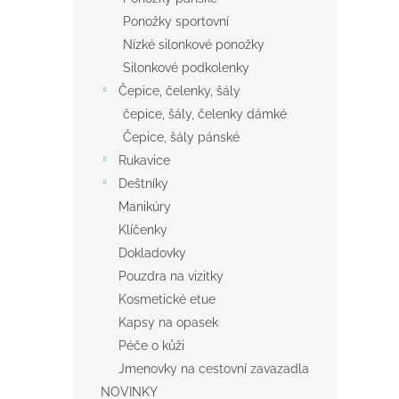
Ponožky sportovní
Nízké silonkové ponožky
Silonkové podkolenky
Čepice, čelenky, šály
čepice, šály, čelenky dámké
Čepice, šály pánské
Rukavice
Deštníky
Manikúry
Klíčenky
Dokladovky
Pouzdra na vizitky
Kosmetické etue
Kapsy na opasek
Péče o kůži
Jmenovky na cestovní zavazadla
NOVINKY