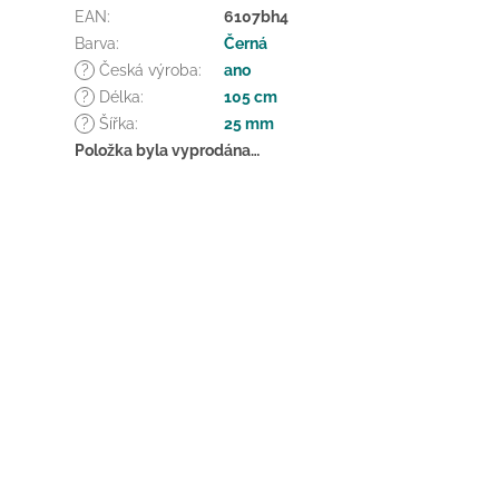
EAN
:
6107bh4
Barva
:
Černá
?
Česká výroba
:
ano
?
Délka
:
105 cm
?
Šířka
:
25 mm
Položka byla vyprodána…