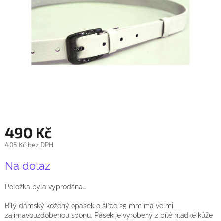
490 Kč
405 Kč bez DPH
Měrná
Na dotaz
cena:
Položka byla vyprodána…
Bílý dámský kožený opasek o šířce 25 mm má velmi
zajímavouzdobenou sponu. Pásek je vyrobený z bílé hladké kůže