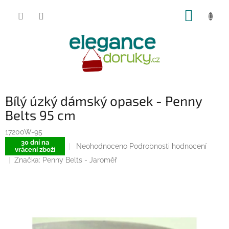
Přejít
NÁKUP
na
obsah
KOŠÍK
Bílý úzký dámský opasek - Penny
Belts 95 cm
17200W-95
30 dní na
Průměrné
Neohodnoceno
Podrobnosti hodnocení
vrácení zboží
hodnocení
Značka:
Penny Belts - Jaroměř
produktu
je
0,0
z
5
hvězdiček.