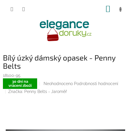
Přejít
NÁKUP
na
obsah
KOŠÍK
Bílý úzký dámský opasek - Penny
Belts
18100-95
30 dní na
Průměrné
Neohodnoceno
Podrobnosti hodnocení
vrácení zboží
hodnocení
Značka:
Penny Belts - Jaroměř
produktu
je
0,0
z
5
hvězdiček.