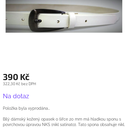
390 Kč
322,30 Kč bez DPH
Měrná
Na dotaz
cena:
Položka byla vyprodána…
Bílý dámský kožený opasek o šířce 20 mm má hladkou sponu s
povrchovou úpravou NKS (nikl satinato). Tato spona obsahuje nikl.