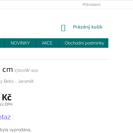
PRODEJNY
SLEVY
MOJE OBJEDNÁVKA
Přihlášení
NÁKUPNÍ
Prázdný košík
KOŠÍK
NOVINKY
AKCE
Obchodní podmínky
DOPRAV
0 cm
17200W-100
y Belts - Jaroměř
 Kč
ez DPH
otaz
 byla vyprodána…