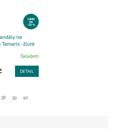
1 899
Kč
–20 %
andály na
 Tamaris -žluté
Skladem
č
DETAIL
38
39
40