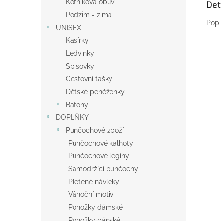
Kotníková obuv
Det
Podzim - zima
Popi
UNISEX
Kasírky
Ledvinky
Spisovky
Cestovní tašky
Dětské peněženky
Batohy
DOPLŇKY
Punčochové zboží
Punčochové kalhoty
Punčochové legíny
Samodržící punčochy
Pletené návleky
Vánoční motiv
Ponožky dámské
Ponožky pánské