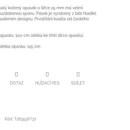
mský kožený opasek o šířce 25 mm má velmi
uzdobenou sponu. Pásek je vyrobený z bílé hladké
oderním designu. Prvotřídní kvalita od českého
.
 opasku: 100 cm (délka ke třetí dírce opasku)
délka opasku: 115 cm
DOTAZ
HLÍDACÍ PES
SDÍLET
Kód:
T28359Y/37