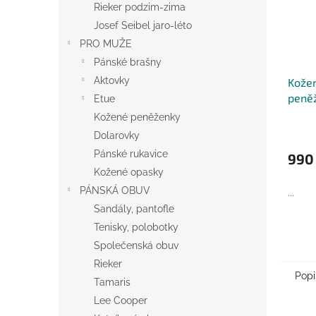
Rieker podzim-zima
Josef Seibel jaro-léto
PRO MUŽE
Pánské brašny
Aktovky
Kože
peněž
Etue
Kožené peněženky
Dolarovky
Pánské rukavice
990
Kožené opasky
PÁNSKÁ OBUV
...
Sandály, pantofle
Tenisky, polobotky
Společenská obuv
Rieker
Popi
Tamaris
Lee Cooper