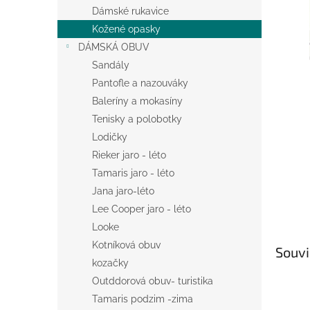
n
Dámské rukavice
e
Kožené opasky
l
DÁMSKÁ OBUV
Sandály
Pantofle a nazouváky
Baleríny a mokasíny
Tenisky a polobotky
Lodičky
Rieker jaro - léto
Tamaris jaro - léto
Jana jaro-léto
Lee Cooper jaro - léto
Looke
Kotníková obuv
Souvi
kozačky
Outddorová obuv- turistika
Tamaris podzim -zima