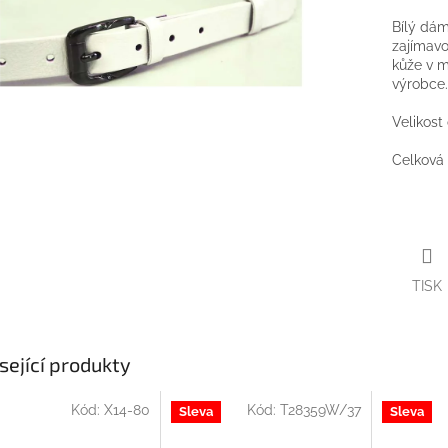
Bílý dá
zajímavo
kůže v m
výrobce
Velikost
Celková 
TISK
sející produkty
Kód:
X14-80
Kód:
T28359W/37
Sleva
Sleva