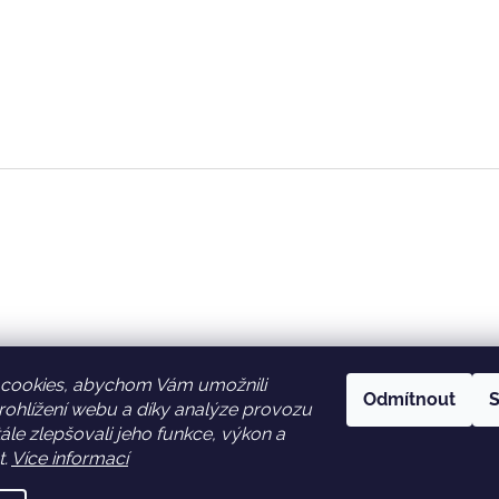
cookies, abychom Vám umožnili
Odmítnout
S
ohlížení webu a díky analýze provozu
Facebook
Věrnostní slevy
le zlepšovali jeho funkce, výkon a
t.
Více informací