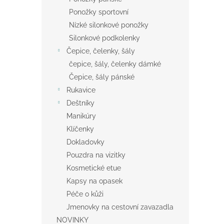
Ponožky sportovní
Nízké silonkové ponožky
Silonkové podkolenky
Čepice, čelenky, šály
čepice, šály, čelenky dámké
Čepice, šály pánské
Rukavice
Deštníky
Manikúry
Klíčenky
Dokladovky
Pouzdra na vizitky
Kosmetické etue
Kapsy na opasek
Péče o kůži
Jmenovky na cestovní zavazadla
NOVINKY