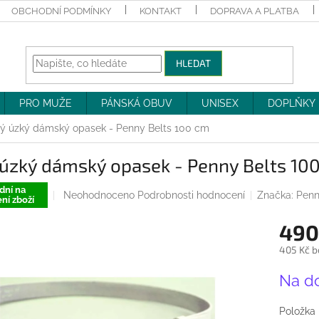
OBCHODNÍ PODMÍNKY
KONTAKT
DOPRAVA A PLATBA
HLEDAT
PRO MUŽE
PÁNSKÁ OBUV
UNISEX
DOPLŇKY
lý úzký dámský opasek - Penny Belts 100 cm
 úzký dámský opasek - Penny Belts 10
dní na
Průměrné
Neohodnoceno
Podrobnosti hodnocení
Značka:
Penn
ní zboží
hodnocení
produktu
490
je
0,0
405 Kč b
z
Měrná
5
Na d
cena:
hvězdiček.
Položka