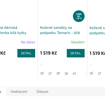
1 899
Kč
–20 %
ná dámská
Kožené sandály na
Kožené s
enka bílá kytky
podpatku Tamaris - bílé
podpatku
Na dotaz
Skladem
 Kč
1 519 Kč
1 519 K
DETAIL
DETAIL
...
...
36
37
38
39
41
36
37
s
Hodnocení
Diskuze