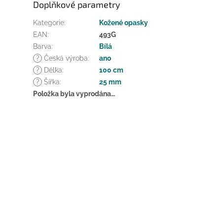
Doplňkové parametry
Kategorie
:
Kožené opasky
EAN
:
493G
Barva
:
Bílá
?
Česká výroba
:
ano
?
Délka
:
100 cm
?
Šířka
:
25 mm
Položka byla vyprodána…