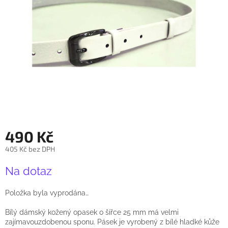
490 Kč
405 Kč bez DPH
Měrná
Na dotaz
cena:
Položka byla vyprodána…
Bílý dámský kožený opasek o šířce 25 mm má velmi
zajímavouzdobenou sponu. Pásek je vyrobený z bílé hladké kůže