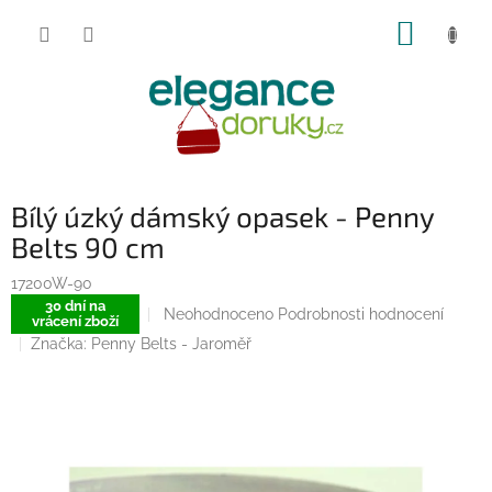
Přejít
NÁKUP
na
obsah
KOŠÍK
Bílý úzký dámský opasek - Penny
Belts 90 cm
17200W-90
30 dní na
Průměrné
Neohodnoceno
Podrobnosti hodnocení
vrácení zboží
hodnocení
Značka:
Penny Belts - Jaroměř
produktu
je
0,0
z
5
hvězdiček.