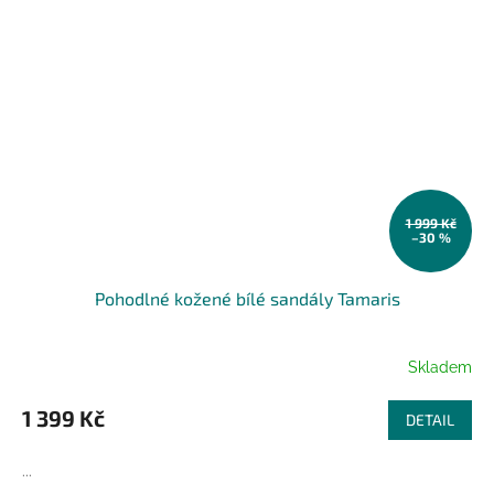
1 999 Kč
–30 %
Pohodlné kožené bílé sandály Tamaris
Skladem
1 399 Kč
DETAIL
...