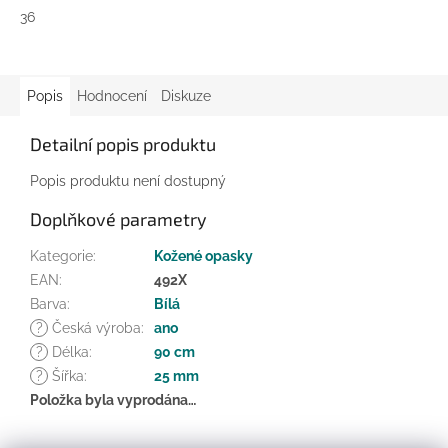
36
Popis
Hodnocení
Diskuze
Detailní popis produktu
Popis produktu není dostupný
Doplňkové parametry
Kategorie
:
Kožené opasky
EAN
:
492X
Barva
:
Bílá
?
Česká výroba
:
ano
?
Délka
:
90 cm
?
Šířka
:
25 mm
Položka byla vyprodána…