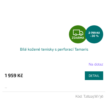
Z
2 799 Kč
–30 %
ZDARMA
D
Bílé kožené tenisky s perforací Tamaris
A
R
Na dotaz
M
1 959 Kč
DETAIL
A
...
Kód:
T28225W/36