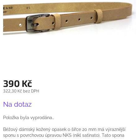
390 Kč
322,30 Kč bez DPH
Měrná
Na dotaz
cena:
Položka byla vyprodána…
Béžový dámský kožený opasek o šířce 20 mm má výraznější
sponu s povrchovou úpravou NKS (nikl satinato). Tato spona