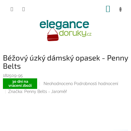
Přejít
NÁKUP
na
obsah
KOŠÍK
Béžový úzký dámský opasek - Penny
Belts
182509-95
30 dní na
Průměrné
Neohodnoceno
Podrobnosti hodnocení
vrácení zboží
hodnocení
Značka:
Penny Belts - Jaroměř
produktu
je
0,0
z
5
hvězdiček.