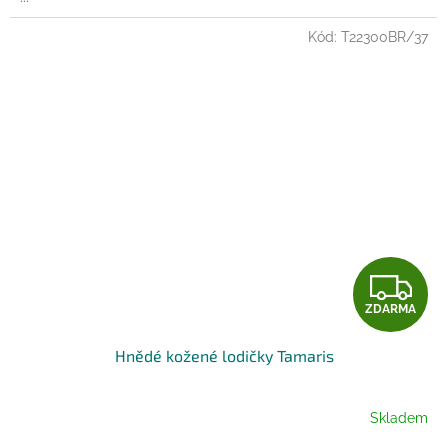
Kód:
T22300BR/37
Z
ZDARMA
D
Hnědé kožené lodičky Tamaris
A
R
Skladem