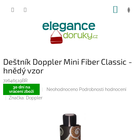
Přejít
NÁKUP
na
obsah
KOŠÍK
Deštník Doppler Mini Fiber Classic -
hnědý vzor
72646519BR
30 dní na
Průměrné
Neohodnoceno
Podrobnosti hodnocení
vrácení zboží
hodnocení
Značka:
Doppler
produktu
je
0,0
z
5
hvězdiček.