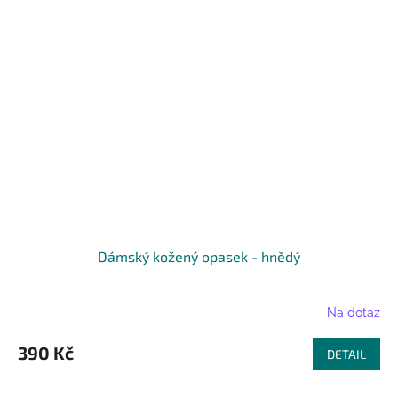
Dámský kožený opasek - hnědý
Na dotaz
390 Kč
DETAIL
...