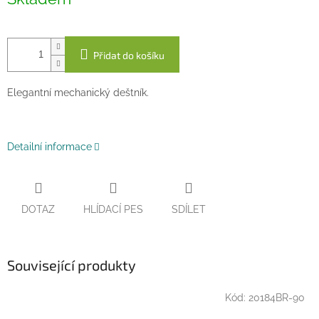
cena:
Přidat do košíku
Elegantní mechanický deštník.
Detailní informace
DOTAZ
HLÍDACÍ PES
SDÍLET
Související produkty
Kód:
20184BR-90