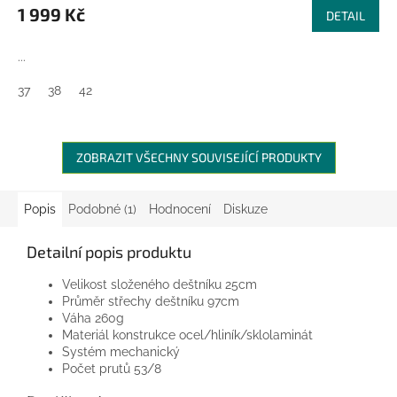
M
1 999 Kč
DETAIL
A
...
37
38
42
ZOBRAZIT VŠECHNY SOUVISEJÍCÍ PRODUKTY
Popis
Podobné (1)
Hodnocení
Diskuze
Detailní popis produktu
Velikost složeného deštníku 25cm
Průměr střechy deštníku 97cm
Váha 260g
Materiál konstrukce ocel/hliník/sklolaminát
Systém mechanický
Počet prutů 53/8