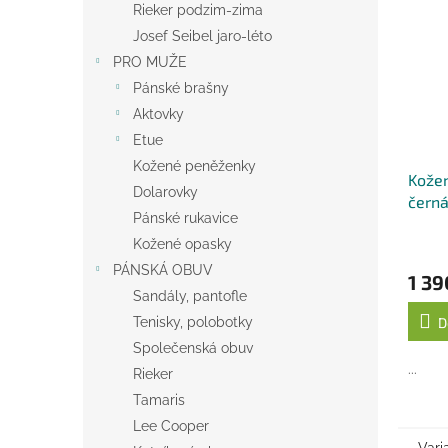
Rieker podzim-zima
Josef Seibel jaro-léto
PRO MUŽE
Pánské brašny
Aktovky
Etue
Kožené peněženky
Kožen
Dolarovky
čern
Pánské rukavice
Kožené opasky
PÁNSKÁ OBUV
1 39
Sandály, pantofle
Tenisky, polobotky
D
Společenská obuv
...
Rieker
Tamaris
Lee Cooper