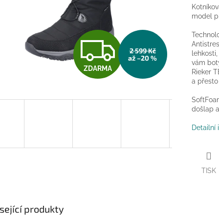
Kotníkov
model pr
Technolo
Z
Antistre
2 599 Kč
lehkosti,
až –20 %
vám boty
ZDARMA
D
Rieker T
a přesto
SoftFoam
A
došlap a
Detailní
R
TISK
M
sející produkty