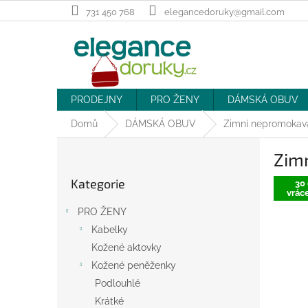
Přejít
731 450 768
elegancedoruky@gmail.com
na
obsah
PRODEJNY
PRO ŽENY
DÁMSKÁ OBUV
Domů
DÁMSKÁ OBUV
Zimní nepromokavá
P
Zim
o
Přeskočit
s
Kategorie
kategorie
30 
t
vráce
r
PRO ŽENY
a
Kabelky
n
Kožené aktovky
n
í
Kožené peněženky
p
Podlouhlé
a
Krátké