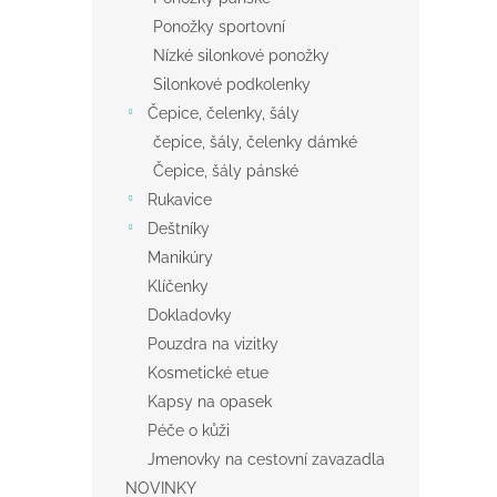
Ponožky sportovní
Nízké silonkové ponožky
Silonkové podkolenky
Čepice, čelenky, šály
čepice, šály, čelenky dámké
Čepice, šály pánské
Rukavice
Deštníky
Manikúry
Klíčenky
Dokladovky
Pouzdra na vizitky
Kosmetické etue
Kapsy na opasek
Péče o kůži
Jmenovky na cestovní zavazadla
NOVINKY