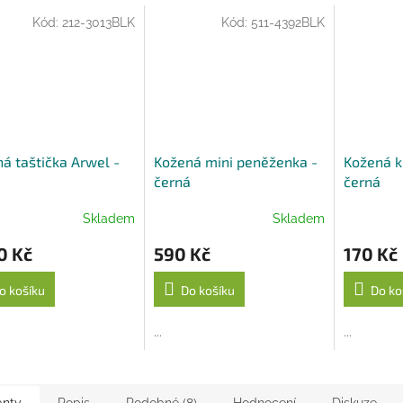
A
Kód:
212-3013BLK
Kód:
511-4392BLK
á taštička Arwel -
Kožená mini peněženka -
Kožená k
á
černá
černá
Skladem
Skladem
0 Kč
590 Kč
170 Kč
o košíku
Do košíku
Do ko
...
...