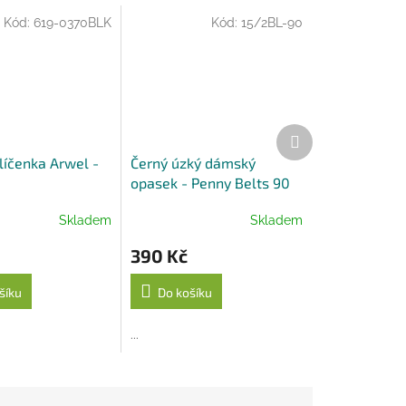
Kód:
619-0370BLK
Kód:
15/2BL-90
Další
produkt
líčenka Arwel -
Černý úzký dámský
opasek - Penny Belts 90
cm
Skladem
Skladem
390 Kč
šíku
Do košíku
...