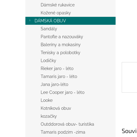
n
Dámské rukavice
e
Kožené opasky
l
DÁMSKÁ OBUV
Sandály
Pantofle a nazouváky
Baleríny a mokasíny
Tenisky a polobotky
Lodičky
Rieker jaro - léto
Tamaris jaro - léto
Jana jaro-léto
Lee Cooper jaro - léto
Looke
Kotníková obuv
kozačky
Outddorová obuv- turistika
Souvi
Tamaris podzim -zima