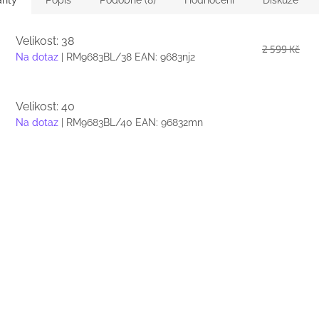
anty
Popis
Podobné (8)
Hodnocení
Diskuze
Velikost: 38
2 599 Kč
Na dotaz
| RM9683BL/38
EAN:
9683nj2
Velikost: 40
Na dotaz
| RM9683BL/40
EAN:
96832mn