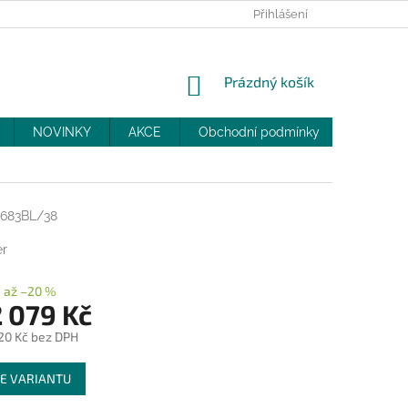
PRODEJNY
SLEVY
MOJE OBJEDNÁVKA
Přihlášení
NÁKUPNÍ
Prázdný košík
KOŠÍK
NOVINKY
AKCE
Obchodní podmínky
DOPRAV
683BL/38
er
až –20 %
 079 Kč
20 Kč
bez DPH
E VARIANTU