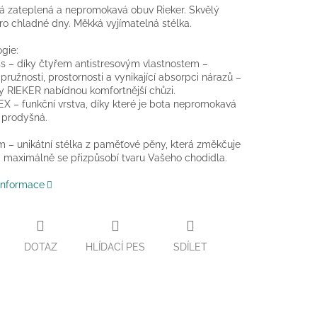
á zateplená a nepromokavá obuv Rieker. Skvělý
o chladné dny. Měkká vyjímatelná stélka.
gie:
ss – díky čtyřem antistresovým vlastnostem –
 pružnosti, prostornosti a vynikající absorpci nárazů –
 RIEKER nabídnou komfortnější chůzi.
EX – funkční vrstva, díky které je bota nepromokavá
 prodyšná.
 – unikátní stélka z paměťové pěny, která změkčuje
 maximálně se přizpůsobí tvaru Vašeho chodidla.
 informace
DOTAZ
HLÍDACÍ PES
SDÍLET