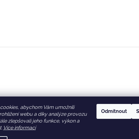
cookies, abychom Vám umožnili
Odmítnout
S
ohlížení webu a díky analýze provozu
Facebook
Věrnostní slevy
le zlepšovali jeho funkce, výkon a
t.
Více informací