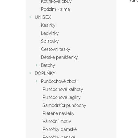
Vari
Kotníková obuv
Podzim - zima
UNISEX
Kasírky
Ledvinky
Spisovky
Cestovní tašky
Dětské peněženky
Batohy
DOPLŇKY
Punčochové zboží
Punčochové kalhoty
Punčochové legíny
Samodržící punčochy
Pletené návleky
Vánoční motiv
Ponožky dámské
Ponožky pánské