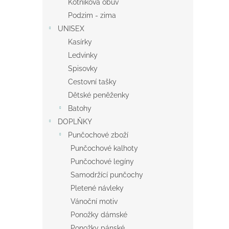
Kotníková obuv
Podzim - zima
UNISEX
Kasírky
Ledvinky
Spisovky
Cestovní tašky
Dětské peněženky
Batohy
DOPLŇKY
Punčochové zboží
Punčochové kalhoty
Punčochové legíny
Samodržící punčochy
Pletené návleky
Vánoční motiv
Ponožky dámské
Ponožky pánské