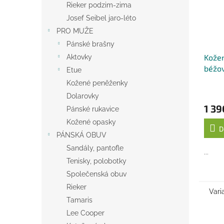
Rieker podzim-zima
Josef Seibel jaro-léto
PRO MUŽE
Pánské brašny
Kožen
Aktovky
béžo
Etue
Kožené peněženky
Dolarovky
1 39
Pánské rukavice
Kožené opasky
D
PÁNSKÁ OBUV
Sandály, pantofle
...
Tenisky, polobotky
Společenská obuv
Rieker
Vari
Tamaris
Lee Cooper