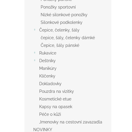
Ponožky sportovní
Nízké silonkové ponožky
Silonkové podkolenky
Čepice, čelenky, šály
čepice, šály, čelenky dámké
Čepice, šály pánské
Rukavice
Deštníky
Manikúry
Klíčenky
Dokladovky
Pouzdra na vizitky
Kosmetické etue
Kapsy na opasek
Péče o kůži
Jmenovky na cestovní zavazadla
NOVINKY