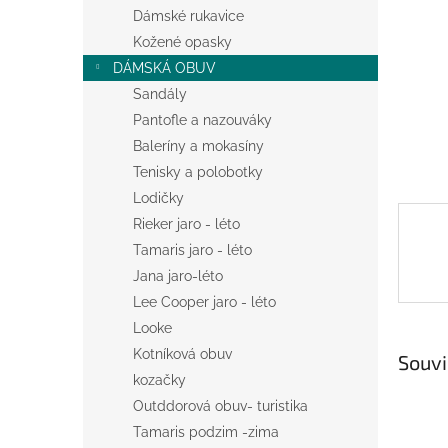
n
Dámské rukavice
e
Kožené opasky
l
DÁMSKÁ OBUV
Sandály
Pantofle a nazouváky
Baleríny a mokasíny
Tenisky a polobotky
Lodičky
Rieker jaro - léto
Tamaris jaro - léto
Jana jaro-léto
Lee Cooper jaro - léto
Looke
Kotníková obuv
Souvi
kozačky
Outddorová obuv- turistika
Tamaris podzim -zima