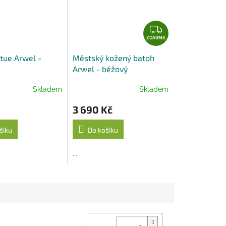
Z
D
ZDARMA
A
tue Arwel -
Městský kožený batoh
R
Arwel - béžový
M
A
Skladem
Skladem
3 690 Kč
šíku
Do košíku
...