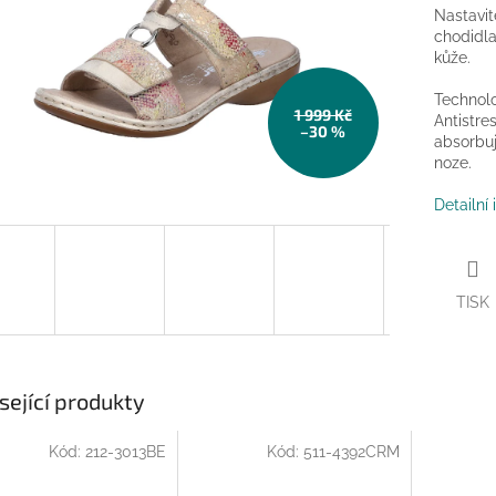
Nastavit
chodidla
kůže.
Technolo
1 999 Kč
Antistres
–30 %
absorbuj
noze.
Detailní
TISK
sející produkty
Kód:
212-3013BE
Kód:
511-4392CRM