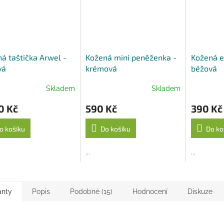
á taštička Arwel -
Kožená mini peněženka -
Kožená e
vá
krémová
béžová
Skladem
Skladem
0 Kč
590 Kč
390 Kč
o košíku
Do košíku
Do ko
...
...
anty
Popis
Podobné (15)
Hodnocení
Diskuze