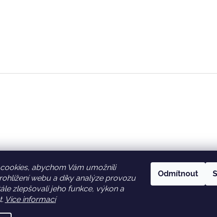
cookies, abychom Vám umožnili
Odmítnout
S
ohlížení webu a díky analýze provozu
Facebook
Věrnostní slevy
le zlepšovali jeho funkce, výkon a
t.
Více informací