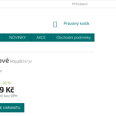
PRODEJNY
SLEVY
MOJE OBJEDNÁVKA
Přihlášení
NÁKUPNÍ
Prázdný košík
KOŠÍK
NOVINKY
AKCE
Obchodní podmínky
DOPRAV
ové
R659BEH/37
er
–30 %
9 Kč
 Kč bez DPH
E VARIANTU