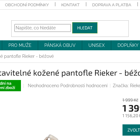
OBCHODNÍ PODMÍNKY
KONTAKT
DOPRAVA A PLATBA
HLEDAT
PRO MUŽE
PÁNSKÁ OBUV
UNISEX
DOPLŇKY
é pantofle Rieker - béžové
avitelné kožené pantofle Rieker - béž
dní na
Průměrné
Neohodnoceno
Podrobnosti hodnocení
Značka:
Riek
ní zboží
hodnocení
produktu
1 999 Kč
je
1 39
0,0
z
1 156,20
5
Měrná
hvězdiček.
ZVOLT
cena: