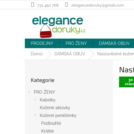
Přejít
731 450 768
elegancedoruky@gmail.com
na
obsah
PRODEJNY
PRO ŽENY
DÁMSKÁ OBUV
Domů
DÁMSKÁ OBUV
Nastavitelné kožen
P
Nast
o
Přeskočit
s
Kategorie
kategorie
30 
t
vráce
r
PRO ŽENY
a
Kabelky
n
Kožené aktovky
n
í
Kožené peněženky
p
Podlouhlé
a
Krátké