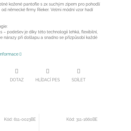
elné kožené pantofle s 2x suchým zipem pro pohodlí
 od německé firmy Rieker. Velmi módní vzor hadí
gie:
s – podešev je díky této technologii lehká, flexibilní,
e nárazy při došlapu a snadno se přizpůsobí každé
 informace
DOTAZ
HLÍDACÍ PES
SDÍLET
Kód:
611-0023BE
Kód:
311-1660BE