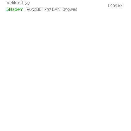
Velikost: 37
1 999 Kč
Skladem
| R659BEH/37
EAN:
659wes