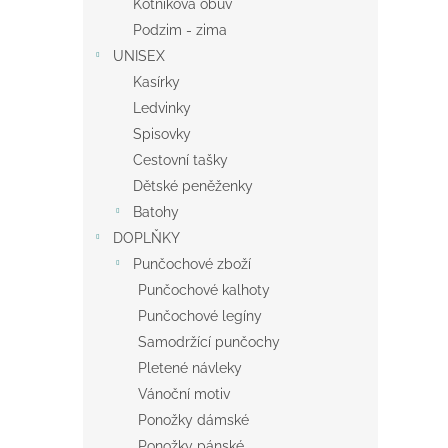
Kotníková obuv
Podzim - zima
UNISEX
Kasírky
Ledvinky
Spisovky
Cestovní tašky
Dětské peněženky
Batohy
DOPLŇKY
Punčochové zboží
Punčochové kalhoty
Punčochové legíny
Samodržící punčochy
Pletené návleky
Vánoční motiv
Ponožky dámské
Ponožky pánské