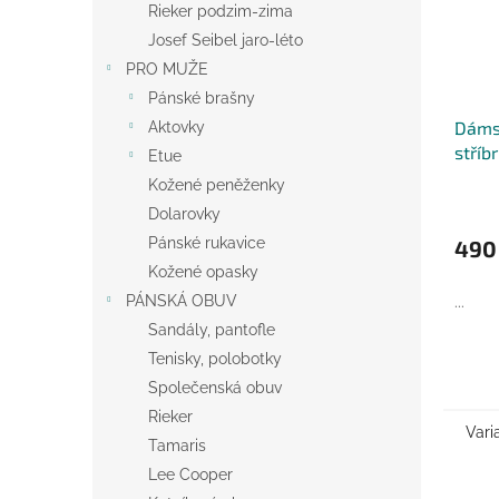
Rieker podzim-zima
Josef Seibel jaro-léto
PRO MUŽE
Pánské brašny
Dáms
Aktovky
stříb
Etue
Belts
Kožené peněženky
Dolarovky
Pánské rukavice
490
Kožené opasky
PÁNSKÁ OBUV
...
Sandály, pantofle
Tenisky, polobotky
Společenská obuv
Rieker
Vari
Tamaris
Lee Cooper