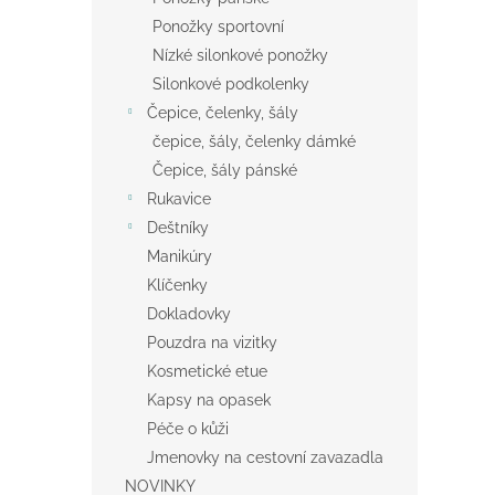
Ponožky sportovní
Nízké silonkové ponožky
Silonkové podkolenky
Čepice, čelenky, šály
čepice, šály, čelenky dámké
Čepice, šály pánské
Rukavice
Deštníky
Manikúry
Klíčenky
Dokladovky
Pouzdra na vizitky
Kosmetické etue
Kapsy na opasek
Péče o kůži
Jmenovky na cestovní zavazadla
NOVINKY