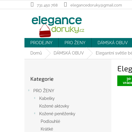
Přejít
731 450 768
elegancedoruky@gmail.com
na
obsah
PRODEJNY
PRO ŽENY
DÁMSKÁ OBUV
Domů
DÁMSKÁ OBUV
Elegantní světle b
P
Eleg
o
Přeskočit
s
Kategorie
kategorie
30 
t
vráce
r
PRO ŽENY
a
Kabelky
n
Kožené aktovky
n
í
Kožené peněženky
p
Podlouhlé
a
Krátké