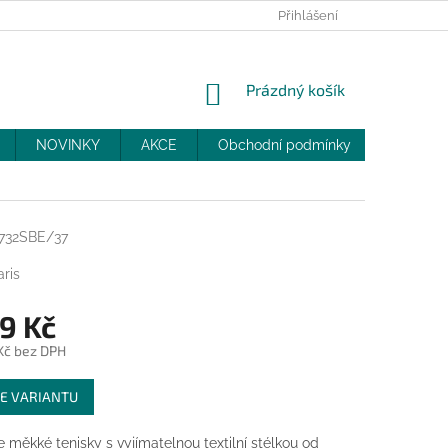
PRODEJNY
SLEVY
MOJE OBJEDNÁVKA
Přihlášení
NÁKUPNÍ
Prázdný košík
KOŠÍK
NOVINKY
AKCE
Obchodní podmínky
DOPRAV
732SBE/37
ris
9 Kč
 Kč bez DPH
E VARIANTU
 měkké tenisky s vyjímatelnou textilní stélkou od