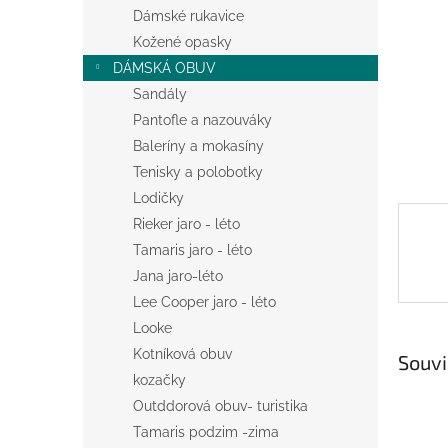
n
Dámské rukavice
e
Kožené opasky
l
DÁMSKÁ OBUV
Sandály
Pantofle a nazouváky
Baleríny a mokasíny
Tenisky a polobotky
Lodičky
Rieker jaro - léto
Tamaris jaro - léto
Jana jaro-léto
Lee Cooper jaro - léto
Looke
Kotníková obuv
Souvi
kozačky
Outddorová obuv- turistika
Tamaris podzim -zima