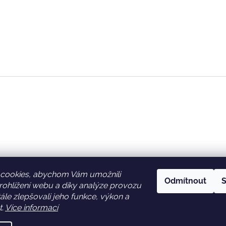
cookies, abychom Vám umožnili
Odmítnout
S
ohlížení webu a díky analýze provozu
Facebook
Věrnostní slevy
le zlepšovali jeho funkce, výkon a
t.
Více informací