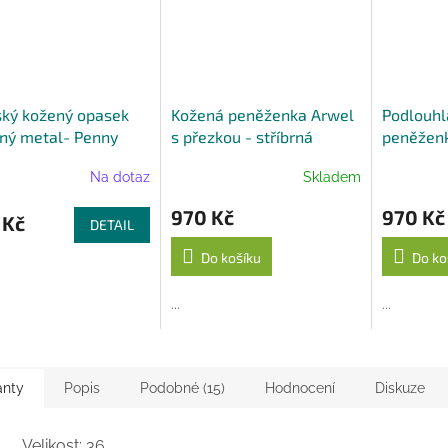
A
ký kožený opasek
Kožená peněženka Arwel
Podlouhl
rný metal- Penny
s přezkou - stříbrná
peněženk
 95 cm
stříbrná
Na dotaz
Skladem
970 Kč
970 Kč
 Kč
DETAIL
Do košíku
Do ko
...
...
anty
Popis
Podobné (15)
Hodnocení
Diskuze
Velikost: 36