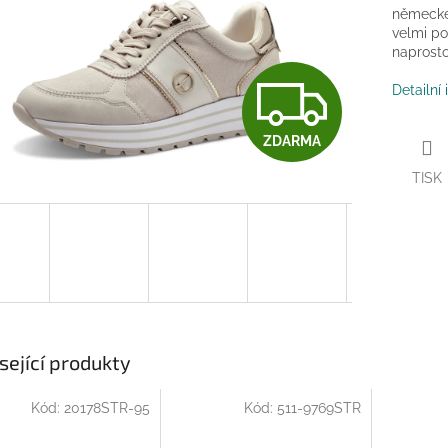
německé 
velmi po
naprost
Z
Detailní
ZDARMA
D
TISK
A
R
M
sející produkty
Kód:
20178STR-95
Kód:
511-9769STR