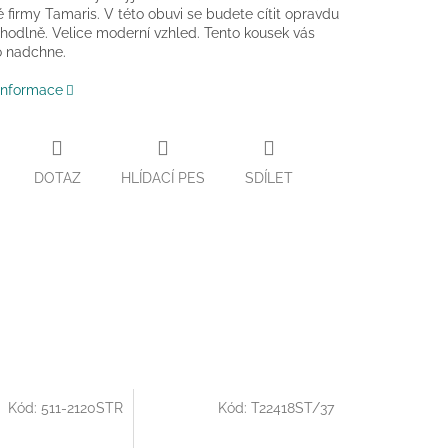
firmy Tamaris. V této obuvi se budete cítit opravdu
hodlně. Velice moderní vzhled. Tento kousek vás
o nadchne.
 informace
DOTAZ
HLÍDACÍ PES
SDÍLET
Kód:
511-2120STR
Kód:
T22418ST/37