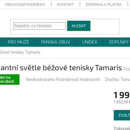
OBCHODNÍ PODMÍNKY
KONTAKT
DOPRAVA A PLATBA
HLEDAT
PRO MUŽE
PÁNSKÁ OBUV
UNISEX
DOPLŇKY
éžové tenisky Tamaris
antní světle béžové tenisky Tamaris
T23
dní na
Průměrné
Neohodnoceno
Podrobnosti hodnocení
Značka:
Tama
ní zboží
hodnocení
produktu
1 99
je
0,0
1 652,10
z
Měrná
5
ZVOLT
cena:
hvězdiček.
Dokonale