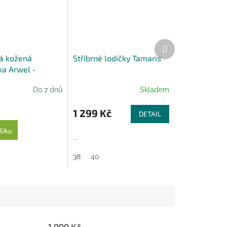
Další
produkt
á kožená
Stříbrné lodičky Tamaris
a Arwel -
Do 7 dnů
Skladem
1 299 Kč
DETAIL
šíku
...
38
40
1 999 Kč