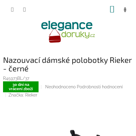
Přejít
NÁKUP
na
obsah
KOŠÍK
Nazouvací dámské polobotky Rieker
- černé
R45973BL/37
30 dní na
Průměrné
Neohodnoceno
Podrobnosti hodnocení
vrácení zboží
hodnocení
Značka:
Rieker
produktu
je
0,0
z
5
hvězdiček.