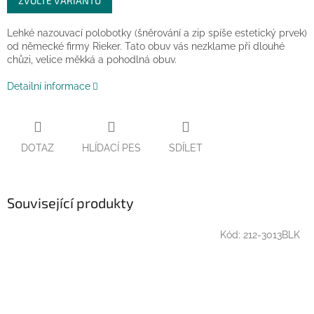
ZVOLTE VARIANTU
cena:
Lehké nazouvací polobotky (šněrování a zip spíše estetický prvek)
od německé firmy Rieker. Tato obuv vás nezklame při dlouhé
chůzi, velice měkká a pohodlná obuv.
Detailní informace
DOTAZ
HLÍDACÍ PES
SDÍLET
Související produkty
Kód:
212-3013BLK