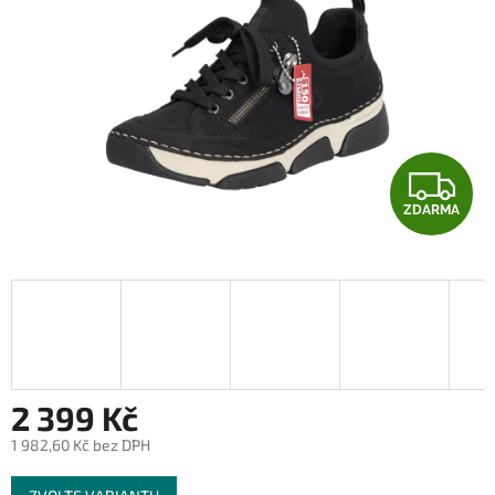
Z
ZDARMA
D
A
R
M
A
2 399 Kč
1 982,60 Kč bez DPH
Měrná