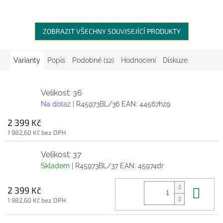
ZOBRAZIT VŠECHNY SOUVISEJÍCÍ PRODUKTY
Varianty
Popis
Podobné (12)
Hodnocení
Diskuze
Velikost: 36
Na dotaz
| R45973BL/36
EAN:
44567hz9
2 399 Kč
1 982,60 Kč bez DPH
Velikost: 37
Skladem
| R45973BL/37
EAN:
45974dr
Do 
2 399 Kč
1 982,60 Kč bez DPH