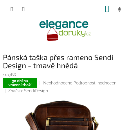
Přejít
NÁKUP
na
obsah
KOŠÍK
Pánská taška přes rameno Sendi
Design - tmavě hnědá
1107BR
30 dní na
Průměrné
Neohodnoceno
Podrobnosti hodnocení
vrácení zboží
hodnocení
Značka:
SendiDesign
produktu
je
0,0
z
5
hvězdiček.