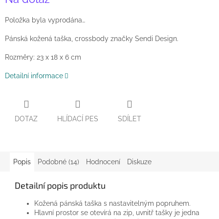
cena:
Položka byla vyprodána…
Pánská kožená taška, crossbody značky Sendi Design.
Rozměry: 23 x 18 x 6 cm
Detailní informace
DOTAZ
HLÍDACÍ PES
SDÍLET
Popis
Podobné (14)
Hodnocení
Diskuze
Detailní popis produktu
Kožená pánská taška s nastavitelným popruhem.
Hlavní prostor se otevírá na zip, uvnitř tašky je jedna