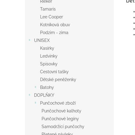
Det
Rieker
Tamaris
Lee Cooper
Kotníková obuv
Podzim - zima
UNISEX
Kasírky
Ledvinky
Spisovky
Cestovní tašky
Dětské peněženky
Batohy
DOPLŇKY
Punčochové zboží
Punčochové kalhoty
Punčochové legíny
Samodržící punčochy
Pletené návleky