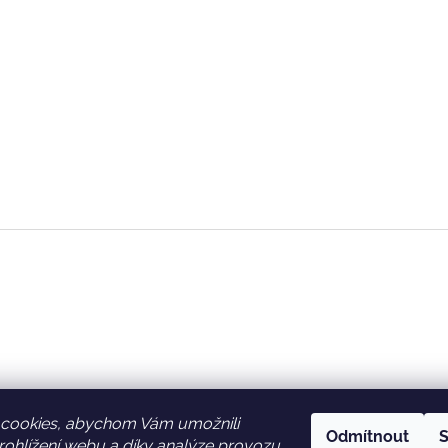
cookies, abychom Vám umožnili
Odmítnout
S
ohlížení webu a díky analýze provozu