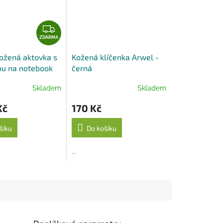
Z
D
ZDARMA
A
ožená aktovka s
Kožená klíčenka Arwel -
R
ou na notebook
černá
M
rwel - černá
A
Skladem
Skladem
Kč
170 Kč
šíku
Do košíku
...