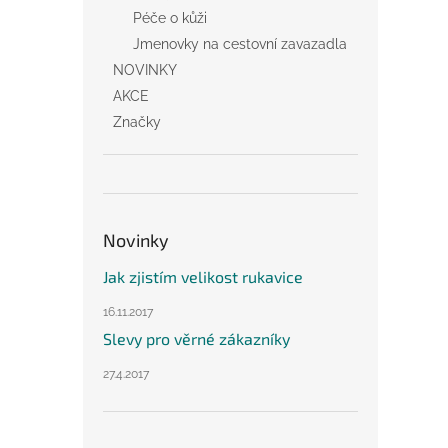
Péče o kůži
Jmenovky na cestovní zavazadla
NOVINKY
AKCE
Značky
Novinky
Jak zjistím velikost rukavice
16.11.2017
Slevy pro věrné zákazníky
27.4.2017