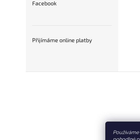
Facebook
Přijímáme online platby
Z
á
p
a
t
í
Používáme 
pohodlné pr