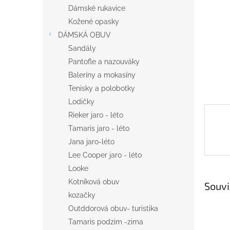
n
Dámské rukavice
e
Kožené opasky
l
DÁMSKÁ OBUV
Sandály
Pantofle a nazouváky
Baleríny a mokasíny
Tenisky a polobotky
Lodičky
Rieker jaro - léto
Tamaris jaro - léto
Jana jaro-léto
Lee Cooper jaro - léto
Looke
Kotníková obuv
Souvi
kozačky
Outddorová obuv- turistika
Tamaris podzim -zima