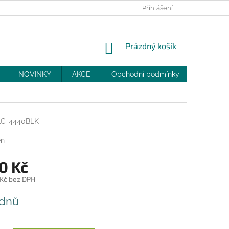
PRODEJNY
SLEVY
MOJE OBJEDNÁVKA
Přihlášení
NÁKUPNÍ
Prázdný košík
KOŠÍK
NOVINKY
AKCE
Obchodní podmínky
DOPRAV
LC-4440BLK
en
0 Kč
 Kč bez DPH
 dnů