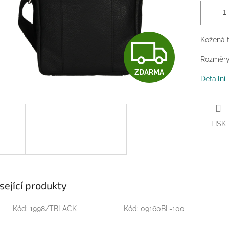
Z
Kožená t
Rozměry:
ZDARMA
D
Detailní
A
TISK
R
M
sející produkty
Kód:
1998/TBLACK
Kód:
09160BL-100