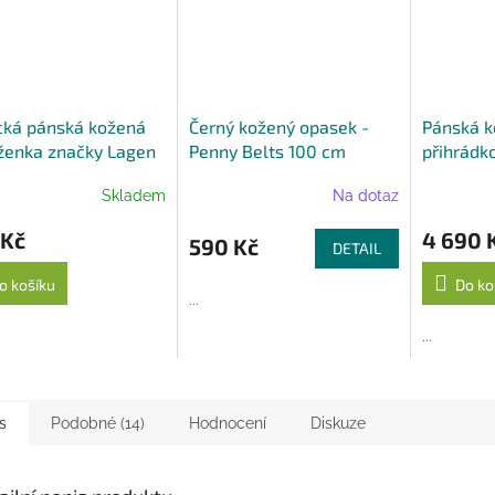
A
cká pánská kožená
Černý kožený opasek -
Pánská k
ženka značky Lagen
Penny Belts 100 cm
přihrádk
ná
značky A
Skladem
Na dotaz
 Kč
4 690 
590 Kč
DETAIL
o košíku
Do ko
...
...
s
Podobné (14)
Hodnocení
Diskuze