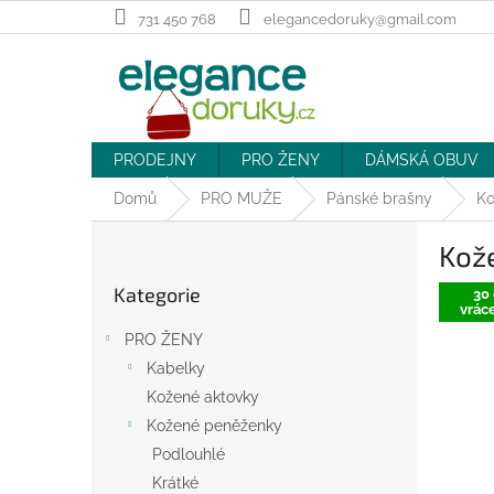
Přejít
731 450 768
elegancedoruky@gmail.com
na
obsah
PRODEJNY
PRO ŽENY
DÁMSKÁ OBUV
Domů
PRO MUŽE
Pánské brašny
Ko
P
Kož
o
Přeskočit
s
Kategorie
kategorie
30 
t
vráce
r
PRO ŽENY
a
Kabelky
n
Kožené aktovky
n
í
Kožené peněženky
p
Podlouhlé
a
Krátké