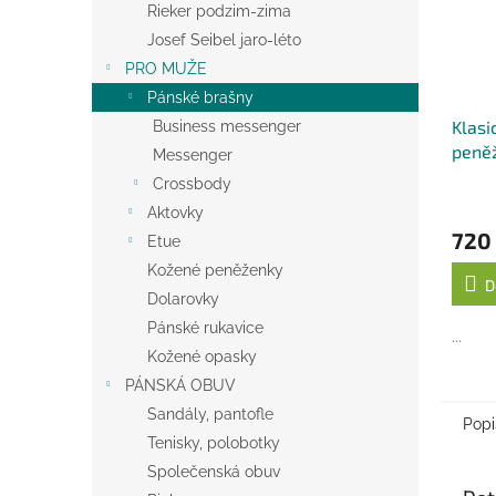
Rieker podzim-zima
Josef Seibel jaro-léto
PRO MUŽE
Pánské brašny
Klasi
Business messenger
peně
Messenger
- čer
Crossbody
Aktovky
720
Etue
Kožené peněženky
D
Dolarovky
Pánské rukavice
...
Kožené opasky
PÁNSKÁ OBUV
Sandály, pantofle
Popi
Tenisky, polobotky
Společenská obuv