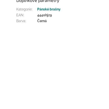
Doplňkové parametry
Kategorie
:
Pánské brašny
EAN
:
4440hjz9
Barva
:
Černá