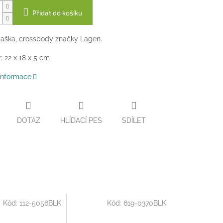
Přidat do košíku
aška, crossbody značky Lagen.
 22 x 18 x 5 cm
 informace
DOTAZ
HLÍDACÍ PES
SDÍLET
Kód:
112-5056BLK
Kód:
619-0370BLK