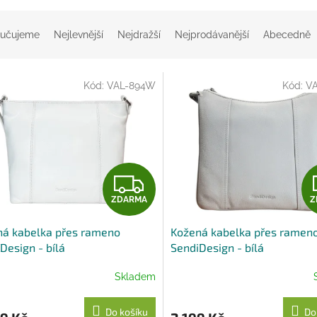
učujeme
Nejlevnější
Nejdražší
Nejprodávanější
Abecedně
Kód:
VAL-894W
Kód:
V
Z
ZDARMA
Z
D
ná kabelka přes rameno
Kožená kabelka přes ramen
A
Design - bílá
SendiDesign - bílá
R
Skladem
M
Do košíku
Do