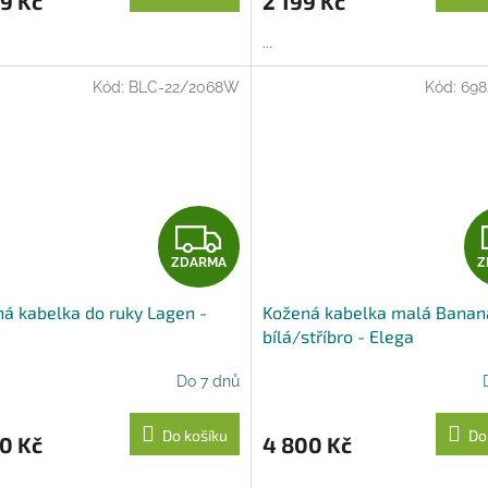
9 Kč
2 199 Kč
A
...
Kód:
BLC-22/2068W
Kód:
698
Z
ZDARMA
Z
D
á kabelka do ruky Lagen -
Kožená kabelka malá Banan
A
bílá/stříbro - Elega
R
Do 7 dnů
M
Do košíku
Do
0 Kč
4 800 Kč
A
...