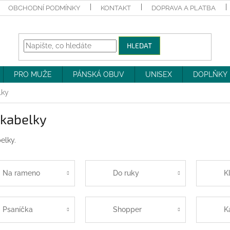
OBCHODNÍ PODMÍNKY
KONTAKT
DOPRAVA A PLATBA
HLEDAT
PRO MUŽE
PÁNSKÁ OBUV
UNISEX
DOPLŇKY
lky
 kabelky
elky.
Na rameno
Do ruky
K
Psaníčka
Shopper