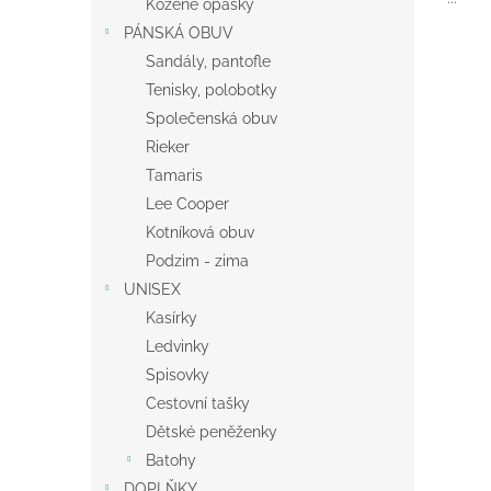
Kožené opasky
PÁNSKÁ OBUV
Sandály, pantofle
Tenisky, polobotky
Společenská obuv
Rieker
Tamaris
Lee Cooper
Kotníková obuv
Podzim - zima
UNISEX
Kasírky
Ledvinky
Spisovky
Cestovní tašky
Dětské peněženky
Batohy
DOPLŇKY