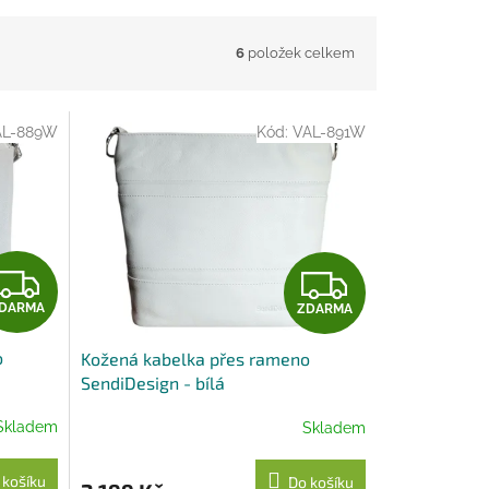
6
položek celkem
AL-889W
Kód:
VAL-891W
Z
Z
DARMA
ZDARMA
D
D
o
Kožená kabelka přes rameno
A
A
SendiDesign - bílá
R
R
Skladem
Skladem
M
M
 košíku
Do košíku