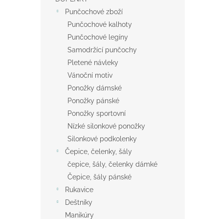
Punčochové zboží
Punčochové kalhoty
Punčochové legíny
Samodržící punčochy
Pletené návleky
Vánoční motiv
Ponožky dámské
Ponožky pánské
Ponožky sportovní
Nízké silonkové ponožky
Silonkové podkolenky
Čepice, čelenky, šály
čepice, šály, čelenky dámké
Čepice, šály pánské
Rukavice
Deštníky
Manikúry