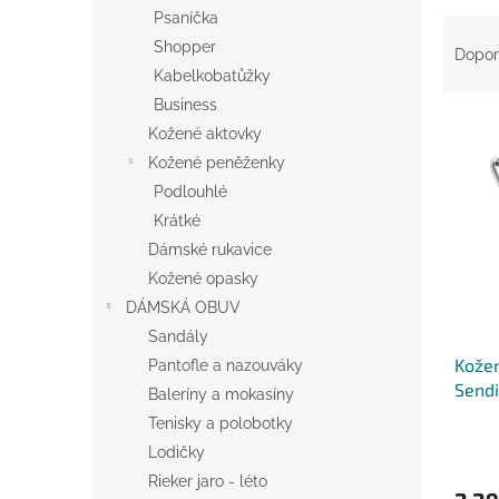
n
Psaníčka
Ř
e
Shopper
a
l
Dopor
z
Kabelkobatůžky
e
Business
V
n
Kožené aktovky
ý
í
Kožené peněženky
p
p
Podlouhlé
i
r
s
o
Krátké
p
d
Dámské rukavice
r
u
Kožené opasky
o
k
DÁMSKÁ OBUV
d
t
Sandály
u
ů
Kože
k
Pantofle a nazouváky
Sendi
t
Baleríny a mokasíny
ů
Tenisky a polobotky
Lodičky
Rieker jaro - léto