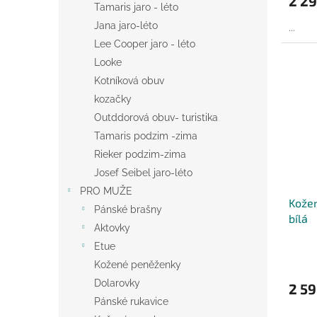
2 29
Tamaris jaro - léto
Jana jaro-léto
...
Lee Cooper jaro - léto
Looke
Kotníková obuv
kozačky
Outddorová obuv- turistika
Tamaris podzim -zima
Rieker podzim-zima
Josef Seibel jaro-léto
PRO MUŽE
Kožen
Pánské brašny
bílá
Aktovky
Etue
Kožené peněženky
Dolarovky
2 59
Pánské rukavice
...