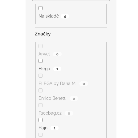
Na skladě
4
Značky
Arwel
0
Elega
1
ELEGA by Dana M.
0
Enrico Benetti
0
Facebag.cz
0
Hajn
1