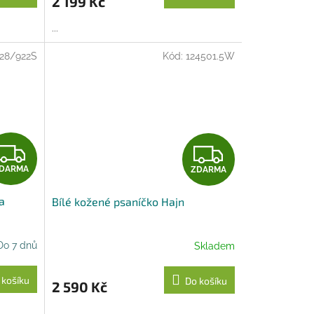
2 199 Kč
A
A
...
28/922S
Kód:
124501.5W
Z
Z
DARMA
ZDARMA
D
D
a
Bílé kožené psaníčko Hajn
A
A
R
R
Do 7 dnů
Skladem
M
M
 košíku
Do košíku
2 590 Kč
A
A
...