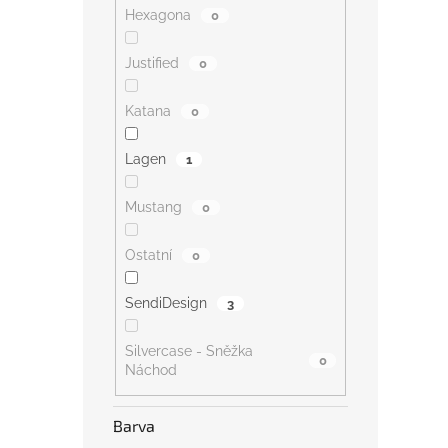
Hexagona
0
Justified
0
Katana
0
Lagen
1
Mustang
0
Ostatní
0
SendiDesign
3
Silvercase - Sněžka
0
Náchod
Barva