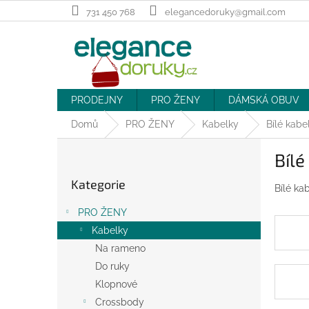
Přejít
731 450 768
elegancedoruky@gmail.com
na
obsah
PRODEJNY
PRO ŽENY
DÁMSKÁ OBUV
Domů
PRO ŽENY
Kabelky
Bílé kabe
P
Bílé
o
Přeskočit
s
Kategorie
kategorie
Bílé kab
t
r
PRO ŽENY
a
Kabelky
n
Na rameno
n
í
Do ruky
p
Klopnové
a
Crossbody