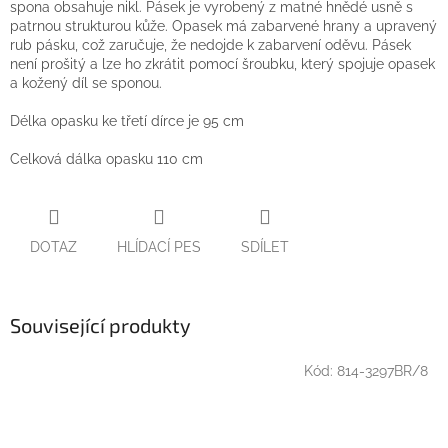
spona obsahuje nikl. Pásek je vyrobený z matné hnědé usně s
patrnou strukturou kůže. Opasek má zabarvené hrany a upravený
rub pásku, což zaručuje, že nedojde k zabarvení oděvu. Pásek
není prošitý a lze ho zkrátit pomocí šroubku, který spojuje opasek
a kožený díl se sponou.
Délka opasku ke třetí dírce je 95 cm
Celková dálka opasku 110 cm
DOTAZ
HLÍDACÍ PES
SDÍLET
Související produkty
Kód:
814-3297BR/8