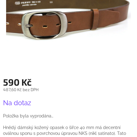
590 Kč
487,60 Kč bez DPH
Měrná
Na dotaz
cena:
Položka byla vyprodána…
Hnědý dámský kožený opasek o šířce 40 mm má decentní
oválnou sponu s povrchovou úpravou NKS (nikl satinato). Tato