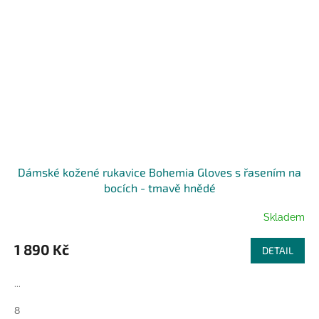
Dámské kožené rukavice Bohemia Gloves s řasením na
bocích - tmavě hnědé
Skladem
1 890 Kč
DETAIL
...
8