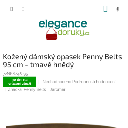
Přejít
NÁKUP
na
obsah
KOŠÍK
Kožený dámský opasek Penny Belts
95 cm - tmavě hnědý
72NKS/48-95
30 dní na
Průměrné
Neohodnoceno
Podrobnosti hodnocení
vrácení zboží
hodnocení
Značka:
Penny Belts - Jaroměř
produktu
je
0,0
z
5
hvězdiček.