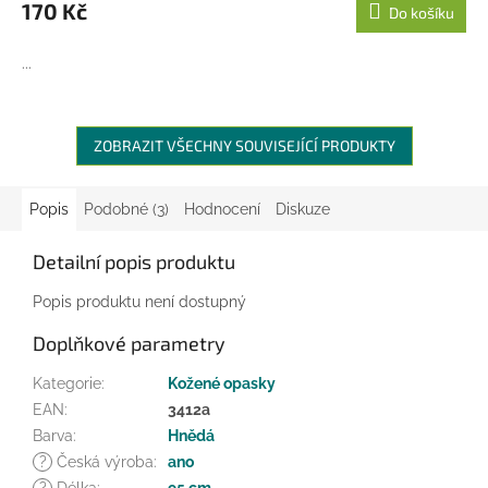
170 Kč
Do košíku
...
ZOBRAZIT VŠECHNY SOUVISEJÍCÍ PRODUKTY
Popis
Podobné (3)
Hodnocení
Diskuze
Detailní popis produktu
Popis produktu není dostupný
Doplňkové parametry
Kategorie
:
Kožené opasky
EAN
:
3412a
Barva
:
Hnědá
?
Česká výroba
:
ano
?
Délka
:
95 cm